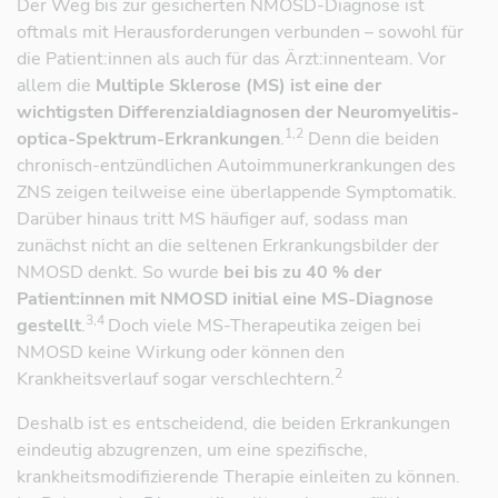
Der Weg bis zur gesicherten NMOSD-Diagnose ist
oftmals mit Herausforderungen verbunden – sowohl für
die Patient:innen als auch für das Ärzt:innenteam. Vor
allem die
Multiple Sklerose (MS) ist eine der
wichtigsten Differenzialdiagnosen der Neuromyelitis-
1,2
optica-Spektrum-Erkrankungen
.
Denn die beiden
chronisch-entzündlichen Autoimmunerkrankungen des
ZNS zeigen teilweise eine überlappende Symptomatik.
Darüber hinaus tritt MS häufiger auf, sodass man
zunächst nicht an die seltenen Erkrankungsbilder der
NMOSD denkt. So wurde
bei bis zu 40 % der
Patient:innen mit NMOSD initial eine MS-Diagnose
3,4
gestellt
.
Doch viele MS-Therapeutika zeigen bei
NMOSD keine Wirkung oder können den
2
Krankheitsverlauf sogar verschlechtern.
Deshalb ist es entscheidend, die beiden Erkrankungen
eindeutig abzugrenzen, um eine spezifische,
krankheitsmodifizierende Therapie einleiten zu können.