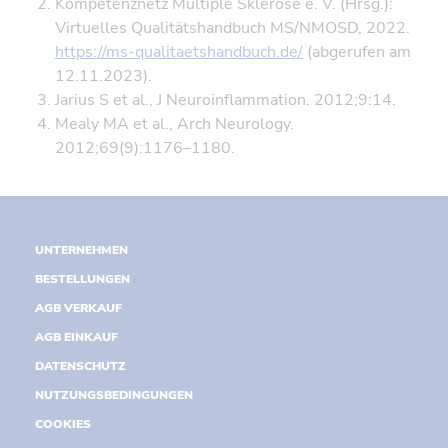
Kompetenznetz Multiple Sklerose e. V. (Hrsg.):
Virtuelles Qualitätshandbuch MS/NMOSD, 2022.
https://ms-qualitaetshandbuch.de/
(abgerufen am
12.11.2023).
Jarius S et al., J Neuroinflammation. 2012;9:14.
Mealy MA et al., Arch Neurology.
2012;69(9):1176–1180.
UNTERNEHMEN
BESTELLUNGEN
AGB VERKAUF
AGB EINKAUF
DATENSCHUTZ
NUTZUNGSBEDINGUNGEN
COOKIES