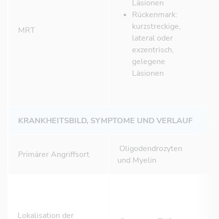
Läsionen
Rückenmark:
kurzstreckige,
MRT
lateral oder
exzentrisch,
gelegene
Läsionen
KRANKHEITSBILD, SYMPTOME UND VERLAUF
Oligodendrozyten
Primärer Angriffsort
A
und Myelin
Lokalisation der