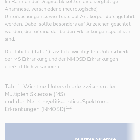
Im Rahmen der Diagnostik sollten eine sorgfältige
Anamnese, verschiedene (neurologische)
Untersuchungen sowie Tests auf Antikörper durchgeführt
werden. Dabei sollte besonders auf Anzeichen geachtet
werden, die für eine der beiden Erkrankungen spezifisch
sind.
Die Tabelle
(Tab. 1)
fasst die wichtigsten Unterschiede
der MS Erkrankung und der NMOSD Erkrankungen
übersichtlich zusammen.
Tab. 1: Wichtige Unterschiede zwischen der
Multiplen Sklerose (MS)
und den Neuromyelitis-optica-Spektrum-
1,2
Erkrankungen (NMOSD)
N
Multiple Sklerose
o