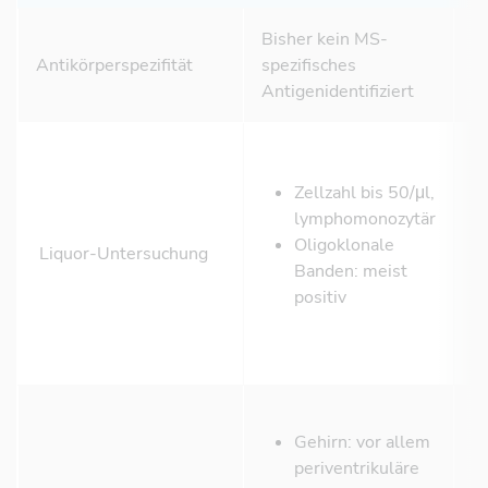
Bisher kein MS-
A
Antikörperspezifität
spezifisches
(
Antigenidentifiziert
d
Zellzahl bis 50/μl,
lymphomonozytär
Oligoklonale
Liquor-Untersuchung
Banden: meist
positiv
Gehirn: vor allem
periventrikuläre