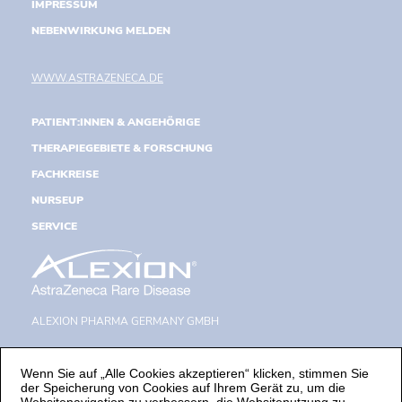
IMPRESSUM
NEBENWIRKUNG MELDEN
WWW.ASTRAZENECA.DE
PATIENT:INNEN & ANGEHÖRIGE
THERAPIEGEBIETE & FORSCHUNG
FACHKREISE
NURSEUP
SERVICE
ALEXION PHARMA GERMANY GMBH
LANDSBERGER STRASSE 300
D-80687 MÜNCHEN
Wenn Sie auf „Alle Cookies akzeptieren“ klicken, stimmen Sie
der Speicherung von Cookies auf Ihrem Gerät zu, um die