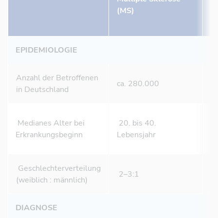
(MS)
E
(
EPIDEMIOLOGIE
Anzahl der Betroffenen
ca. 280.000
c
in Deutschland
30
Medianes Alter bei
20. bis 40.
L
Erkrankungsbeginn
Lebensjahr
J
Geschlechterverteilung
2–3:1
9
(weiblich : männlich)
DIAGNOSE