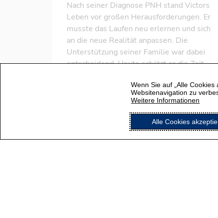
Nach seiner Diagnose PNH stand Victors
Leben vor großen Herausforderungen. Er
musste das Laufen neu erlernen und sich
an die neue Realität anpassen. Die
Unterstützung seiner Familie war dabei
entscheidend. Heute schätzt er die Zeit
mit seinem Sohn und teilt seine
Wenn Sie auf „Alle Cookies 
Erfahrungen, um andere zu ermutigen.
Websitenavigation zu verbe
Weitere Informationen
Alle Cookies akzepti