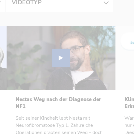
VIDEOTYP
Nestas Weg nach der Diagnose der
Kli
NF1
Erk
Seit seiner Kindheit lebt Nesta mit
Waru
Neurofibromatose Typ 1. Zahlreiche
nur 
Operationen prägten seinen Weg – doch
Dies