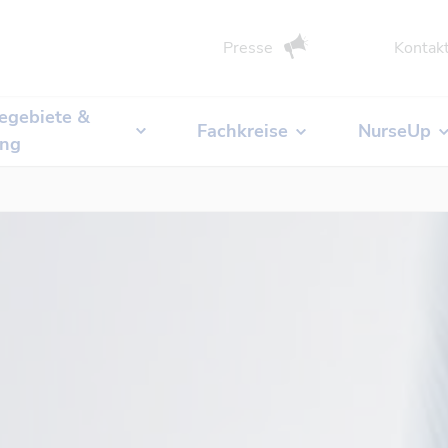
Presse
Kontak
egebiete &
Fachkreise
NurseUp
ung