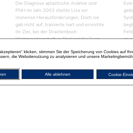
Die Diagnose aplastische Anämie und
Evie
PNH im Jahr 2003 stellte Lisa vor
gebo
immense Herausforderungen. Doch sie
Syst
gab nicht auf, trainierte hart und erreichte
begl
ihr Ziel, bei der Drachenboot-
Fehl
Weltmeisterschaft in Thailand für Team
an e
Kanada anzutreten.
mit 
akzeptieren“ klicken, stimmen Sie der Speicherung von Cookies auf Ih
und 
ssern, die Websitenutzung zu analysieren und unsere Marketingbemüh
alle
eren
Alle ablehnen
Cookie-Einst
MEHR LADEN