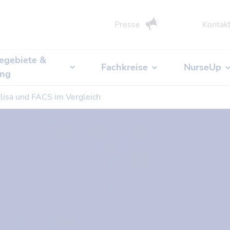
Presse
Kontak
egebiete &
Fachkreise
NurseUp
ung
lisa und FACS im Vergleich