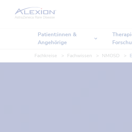
Startseite
Patient:innen &
Therapi
Angehörige
Forsch
Fachkreise
Fachwissen
NMOSD
E