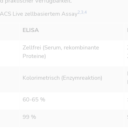
d praktischer Verfügbarkeit.
Referenz öffnen
2,3,4
FACS Live zellbasiertem Assay
ELISA
Zellfrei (Serum, rekombinante
Proteine)
Kolorimetrisch (Enzymreaktion)
60-65 %
99 %