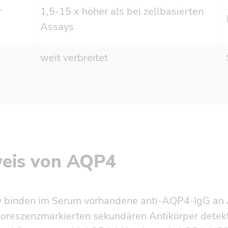
r
1,5-15 x höher als bei zellbasierten
Assays
weit verbreitet
weis von AQP4
 binden im Serum vorhandene anti-AQP4-IgG an A
uoreszenzmarkierten sekundären Antikörper detek