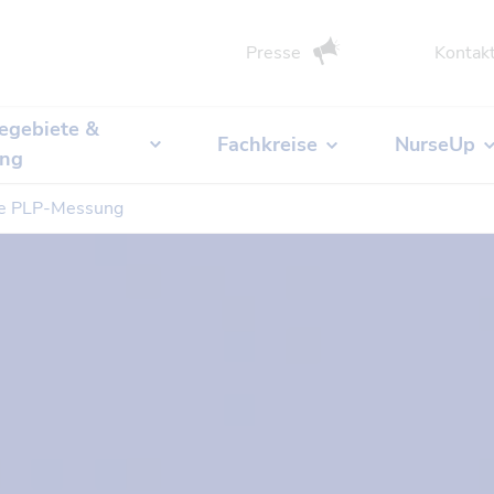
Presse
Kontak
egebiete &
Fachkreise
NurseUp
ung
die PLP-Messung