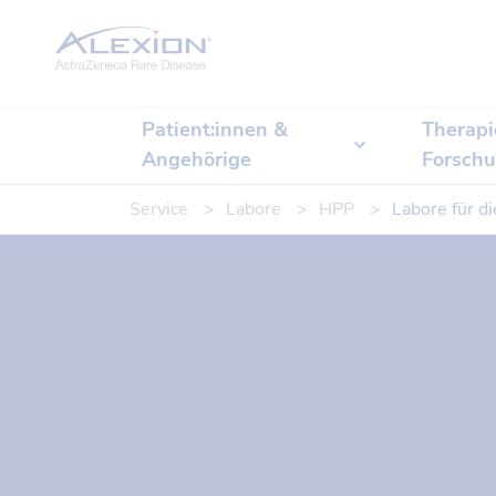
Startseite
Patient:innen &
Therapi
Angehörige
Forsch
Service
Labore
HPP
Labore für 