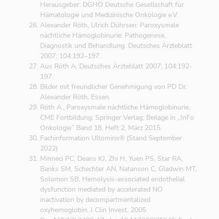
Herausgeber: DGHO Deutsche Gesellschaft für
Hämatologie und Medizinische Onkologie e.V.
Alexander Röth, Ulrich Dührsen: Paroxysmale
nächtliche Hämoglobinurie: Pathogenese,
Diagnostik und Behandlung. Deutsches Ärzteblatt
2007; 104:192–197.
Aus Röth A: Deutsches Ärzteblatt 2007; 104:192-
197.
Bilder mit freundlicher Genehmigung von PD Dr.
Alexander Röth, Essen.
Röth A., Paroxysmale nächtliche Hämoglobinurie,
CME Fortbildung, Springer Verlag; Beilage in „InFo
Onkologie” Band 18, Heft 2, März 2015.
Fachinformation Ultomiris® (Stand September
2022)
Minneci PC, Deans KJ, Zhi H, Yuen PS, Star RA,
Banks SM, Schechter AN, Natanson C, Gladwin MT,
Solomon SB. Hemolysis-associated endothelial
dysfunction mediated by accelerated NO
inactivation by decompartmentalized
oxyhemoglobin. J Clin Invest. 2005