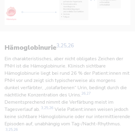
Referenz öffnen
3,25,26
Hämoglobinurie
Referenz öffnen
Referenz öffnen
Referenz öffnen
Ein charakteristisches, aber nicht obligates Zeichen der
PNH ist die Hämoglobinurie. Klinisch sichtbare
Hämoglobinurie liegt bei rund 26 % der Patient:innen mit
PNH vor und zeigt sich typischerweise als morgens
dunkel verfärbter, „colafarbenen“ Urin, bedingt durch die
26,27
nächtliche Konzentration des Urins.
Dementsprechend nimmt die Verfärbung meist im
3,25,26
Tagesverlauf ab.
Viele Patient:innen weisen jedoch
keine sichtbare Hämoglobinurie oder nur intermittierende
Episoden auf, unabhängig vom Tag-/Nacht-Rhythmus.
3,25,26