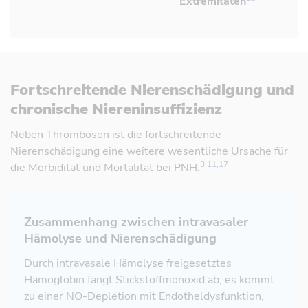
Extremitäten
Fortschreitende Nierenschädigung und
chronische Niereninsuffizienz
Referenz öffnen
Neben Thrombosen ist die fortschreitende
Nierenschädigung eine weitere wesentliche Ursache für
3,11,17
die Morbidität und Mortalität bei PNH.
Zusammenhang zwischen intravasaler
Hämolyse und Nierenschädigung
Referenz öffnen
Referenz öffnen
Referenz öffnen
Durch intravasale Hämolyse freigesetztes
Hämoglobin fängt Stickstoffmonoxid ab; es kommt
zu einer NO-Depletion mit Endotheldysfunktion,