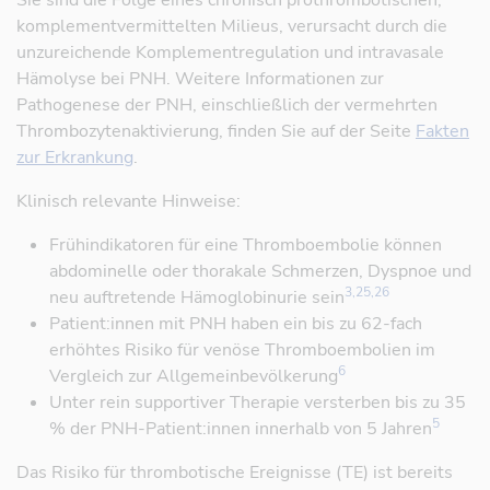
Sie sind die Folge eines chronisch prothrombotischen,
komplementvermittelten Milieus, verursacht durch die
unzureichende Komplementregulation und intravasale
Hämolyse bei PNH. Weitere Informationen zur
Pathogenese der PNH, einschließlich der vermehrten
Thrombozytenaktivierung, finden Sie auf der Seite
Fakten
zur Erkrankung
.
Klinisch relevante Hinweise:
Frühindikatoren für eine Thromboembolie können
abdominelle oder thorakale Schmerzen, Dyspnoe und
Referenz öffnen
3,25,26
neu auftretende Hämoglobinurie sein
Patient:innen mit PNH haben ein bis zu 62-fach
erhöhtes Risiko für venöse Thromboembolien im
Referenz öffnen
6
Vergleich zur Allgemeinbevölkerung
Unter rein supportiver Therapie versterben bis zu 35
Referenz 
5
% der PNH-Patient:innen innerhalb von 5 Jahren
Referenz öffnen
Das Risiko für thrombotische Ereignisse (TE) ist bereits