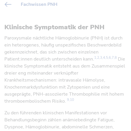
Fachwissen PNH
Klinische Symptomatik der PNH
Referenz öffnen
Referenz öffnen
Paroxysmale nächtliche Hämoglobinurie (PNH) ist durch
ein heterogenes, häufig unspezifisches Beschwerdebild
gekennzeichnet, das sich zwischen einzelnen
1,2,3,4,5,6,7,8
Patient:innen deutlich unterscheiden kann.
Die
klinische Symptomatik entsteht aus dem Zusammenspiel
dreier eng miteinander verknüpfter
Krankheitsmechanismen: intravasale Hämolyse,
Knochenmarkdysfunktion mit Zytopenien und eine
ausgeprägte, PNH-assoziierte Thrombophilie mit hohem
9,10
thromboembolischem Risiko.
Referenz öffnen
Zu den führenden klinischen Manifestationen vor
Behandlungsbeginn zählen anämiebedingte Fatigue,
Dyspnoe, Hämoglobinurie, abdominelle Schmerzen,