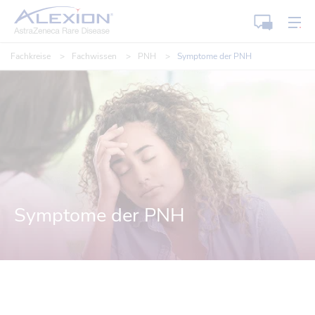
Startseite
Kon
Kontakt
Me
Fachkreise
Fachwissen
PNH
Symptome der PNH
Symptome der PNH