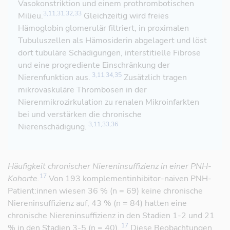
Vasokonstriktion und einem prothrombotischen
3,11,31,32,33
Milieu.
Gleichzeitig wird freies
Hämoglobin glomerulär filtriert, in proximalen
Tubuluszellen als Hämosiderin abgelagert und löst
dort tubuläre Schädigungen, interstitielle Fibrose
und eine progrediente Einschränkung der
3,11,34,35
Nierenfunktion aus.
Zusätzlich tragen
mikrovaskuläre Thrombosen in der
Nierenmikrozirkulation zu renalen Mikroinfarkten
bei und verstärken die chronische
3,11,33,36
Nierenschädigung.
Referenz öffnen
Referenz öffnen
Häufigkeit chronischer Niereninsuffizienz in einer PNH-
17
Kohorte.
Von 193 komplementinhibitor-naiven PNH-
Patient:innen wiesen 36 % (n = 69) keine chronische
Niereninsuffizienz auf, 43 % (n = 84) hatten eine
chronische Niereninsuffizienz in den Stadien 1-2 und 21
17
% in den Stadien 3-5 (n = 40).
Diese Beobachtungen