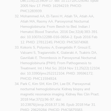
Dec;115(12):3409-17. doi: 10.1172/JCI25040. Epub
2005 Nov 17. PMID: 16294219; PMCID:
PMC1283939.
Mohammed AA, El-Tanni H, Atiah TA, Atiah AA,
Atiah MA, Rasmy AA. Paroxysmal Nocturnal
Hemoglobinuria: From Bench to Bed. Indian J
Hematol Blood Transfus. 2016 Dec;32(4):383-391.
doi: 10.1007/s12288-016-0654-2. Epub 2016 Feb
12. PMID: 27812245; PMCID: PMC5074968.
Kokoris S, Polyviou A, Evangelidis P, Grouzi E,
Valsami S, Tragiannidis K, Gialeraki A, Tsakiris DA,
Gavriilaki E. Thrombosis in Paroxysmal Nocturnal
Hemoglobinuria (PNH): From Pathogenesis to
Treatment. Int J Mol Sci. 2024 Nov 11;25(22):12104.
doi: 10.3390/ijms252212104. PMID: 39596172;
PMCID: PMC11594924.
Park C, Kim SM, Kim DH, Lee EK. Paroxysmal
nocturnal hemoglobinuria: Kidney biopsy and
magnetic resonance imaging. Kidney Res Clin Pract.
2018 Mar;37(1):96-97. doi:
10.23876/j.krcp.2018.37.1.96. Epub 2018 Mar 31.
PMID: 29629284; PMCID: PMC5875583.