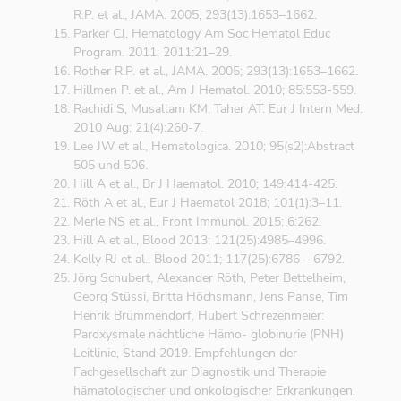
R.P. et al., JAMA. 2005; 293(13):1653–1662.
Parker CJ, Hematology Am Soc Hematol Educ
Program. 2011; 2011:21–29.
Rother R.P. et al., JAMA. 2005; 293(13):1653–1662.
Hillmen P. et al., Am J Hematol. 2010; 85:553-559.
Rachidi S, Musallam KM, Taher AT. Eur J Intern Med.
2010 Aug; 21(4):260-7.
Lee JW et al., Hematologica. 2010; 95(s2):Abstract
505 und 506.
Hill A et al., Br J Haematol. 2010; 149:414-425.
Röth A et al., Eur J Haematol 2018; 101(1):3–11.
Merle NS et al., Front Immunol. 2015; 6:262.
Hill A et al., Blood 2013; 121(25):4985–4996.
Kelly RJ et al., Blood 2011; 117(25):6786 – 6792.
Jörg Schubert, Alexander Röth, Peter Bettelheim,
Georg Stüssi, Britta Höchsmann, Jens Panse, Tim
Henrik Brümmendorf, Hubert Schrezenmeier:
Paroxysmale nächtliche Hämo- globinurie (PNH)
Leitlinie, Stand 2019. Empfehlungen der
Fachgesellschaft zur Diagnostik und Therapie
hämatologischer und onkologischer Erkrankungen.