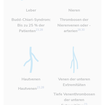
Leber
Nieren
Referenz öffnen
Referenz öffnen
Budd-Chiari-Syndrom:
Thrombosen der
Bis zu 25 % der
Nierenvenen oder -
23,28
28,30
Patienten
arterien
Hautvenen
Venen der unteren
Extremitäten
Referenz öffnen
23,28
Hautvenen
Referenz öffnen
Tiefe Venenthrombosen
der unteren
23