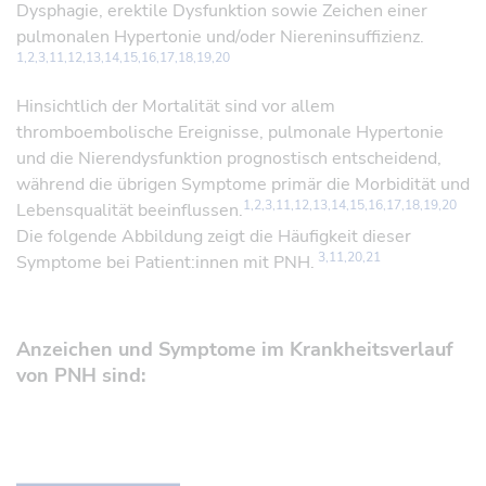
Dysphagie, erektile Dysfunktion sowie Zeichen einer
pulmonalen Hypertonie und/oder Niereninsuffizienz.
1,2,3,11,12,13,14,15,16,17,18,19,20
Referenz öffnen
Referenz öffnen
Hinsichtlich der Mortalität sind vor allem
thromboembolische Ereignisse, pulmonale Hypertonie
und die Nierendysfunktion prognostisch entscheidend,
während die übrigen Symptome primär die Morbidität und
1,2,3,11,12,13,14,15,16,17,18,19,20
Lebensqualität beeinflussen.
Die folgende Abbildung zeigt die Häufigkeit dieser
3,11,20,21
Symptome bei Patient:innen mit PNH.
Anzeichen und Symptome im Krankheitsverlauf
von PNH sind: