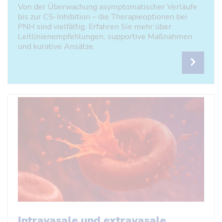
Von der Überwachung asymptomatischer Verläufe
bis zur C5-Inhibition – die Therapieoptionen bei
PNH sind vielfältig. Erfahren Sie mehr über
Leitlinienempfehlungen, supportive Maßnahmen
und kurative Ansätze.
Intravasale und extravasale