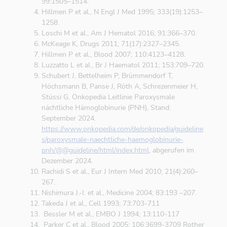
99:1505–1514.
Hillmen P et al., N Engl J Med 1995; 333(19):1253–
1258.
Loschi M et al., Am J Hematol 2016; 91:366–370.
McKeage K, Drugs 2011; 71(17):2327–2345.
Hillmen P et al., Blood 2007; 110:4123–4128.
Luzzatto L et al., Br J Haematol 2011; 153:709–720.
Schubert J, Bettelheim P, Brümmendorf T,
Höchsmann B, Panse J, Röth A, Schrezenmeier H,
Stüssi G. Onkopedia Leitlinie Paroxysmale
nächtliche Hämoglobinurie (PNH), Stand:
September 2024.
https://www.onkopedia.com/de/onkopedia/guideline
s/paroxysmale-naechtliche-haemoglobinurie-
pnh/@@guideline/html/index.html
, abgerufen im
Dezember 2024.
Rachidi S et al., Eur J Intern Med 2010; 21(4):260–
267.
Nishimura J.-I. et al., Medicine 2004; 83:193 –207.
Takeda J et al., Cell 1993; 73:703-711
Bessler M et al., EMBO J 1994; 13:110-117
Parker C et al., Blood 2005; 106:3699-3709 Rother