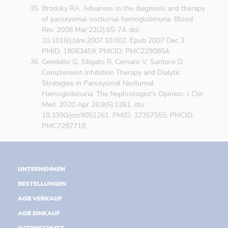
Brodsky RA. Advances in the diagnosis and therapy
of paroxysmal nocturnal hemoglobinuria. Blood
Rev. 2008 Mar;22(2):65-74. doi:
10.1016/j.blre.2007.10.002. Epub 2007 Dec 3.
PMID: 18063459; PMCID: PMC2290854.
Gembillo G, Siligato R, Cernaro V, Santoro D.
Complement Inhibition Therapy and Dialytic
Strategies in Paroxysmal Nocturnal
Hemoglobinuria: The Nephrologist's Opinion. J Clin
Med. 2020 Apr 26;9(5):1261. doi:
10.3390/jcm9051261. PMID: 32357555; PMCID:
PMC7287718.
UNTERNEHMEN
BESTELLUNGEN
AGB VERKAUF
AGB EINKAUF